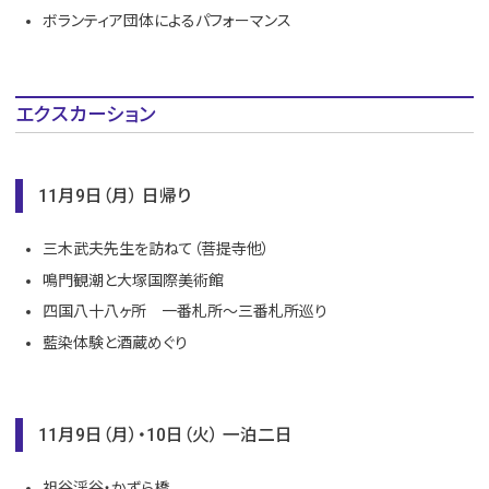
ボランティア団体によるパフォーマンス
エクスカーション
11月9日（月） 日帰り
三木武夫先生を訪ねて（菩提寺他）
鳴門観潮と大塚国際美術館
四国八十八ヶ所 一番札所～三番札所巡り
藍染体験と酒蔵めぐり
11月9日（月）・10日（火） 一泊二日
祖谷渓谷・かずら橋