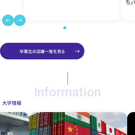
ち」
west
east
east
卒業生の活躍一覧を見る
Information
大学情報