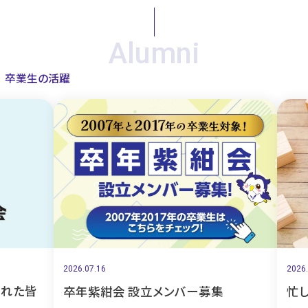
Alumni
卒業生の活躍
2026.07.16
2026.07
れた皆
卒年紫紺会 設立メンバー募集
忙し