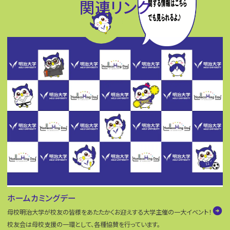
関連リンク
ホームカミングデー
arrow_circle_right
母校明治大学が校友の皆様をあたたかくお迎えする大学主催の一大イベント！
校友会は母校支援の一環として、各種協賛を行っています。