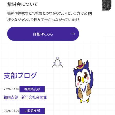
紫紺会について
職種や趣味などで校友とつながりたい!!という方は必見!
様々なジャンルで校友同士がつながっています!
east
詳細はこちら
支部ブログ
2026.04.08
福岡県支部
福岡支部 新年交礼会開催
2026.03.27
山梨県支部