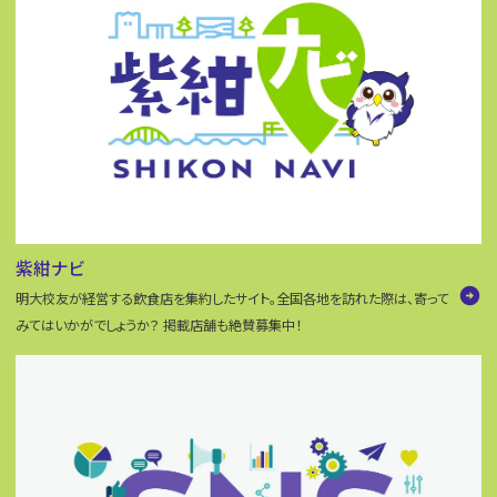
紫紺ナビ
arrow_circle_right
明大校友が経営する飲食店を集約したサイト。全国各地を訪れた際は、寄って
みてはいかがでしょうか？ 掲載店舗も絶賛募集中！