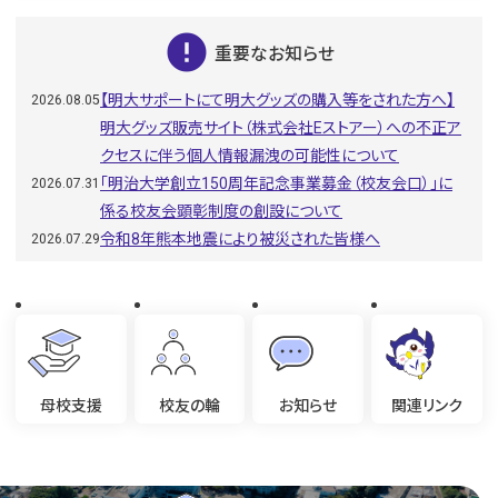
error
重要なお知らせ
【明大サポートにて明大グッズの購入等をされた方へ】
2026.08.05
明大グッズ販売サイト（株式会社Eストアー）への不正ア
クセスに伴う個人情報漏洩の可能性について
「明治大学創立150周年記念事業募金（校友会口）」に
2026.07.31
係る校友会顕彰制度の創設について
令和8年熊本地震により被災された皆様へ
2026.07.29
母校支援
校友の輪
お知らせ
関連リンク