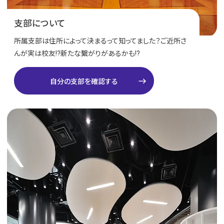
支部について
所属支部は住所によって決まるって知ってました？ご近所さ
んが実は校友!?新たな繋がりがあるかも!?
east
自分の支部を確認する