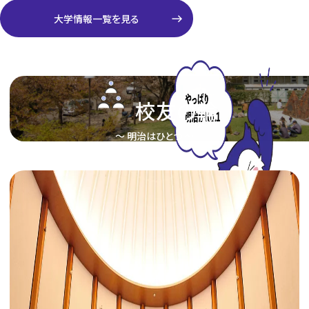
east
大学情報一覧を見る
校友の輪
〜 明治はひとつ 〜