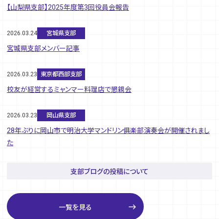
【山梨県支部】2025年度第3回役員会報告
2026.03.24
宮城県支部
宮城県支部メンバー記事
2026.03.23
東京都西部支部
校友が経営するミャンマー料理店で懇親会
2026.03.23
岡山県支部
28年ぶりに岡山市で明治大学マンドリン俱楽部演奏会が開催されまし
た
支部ブログの投稿について
east
一覧を見る