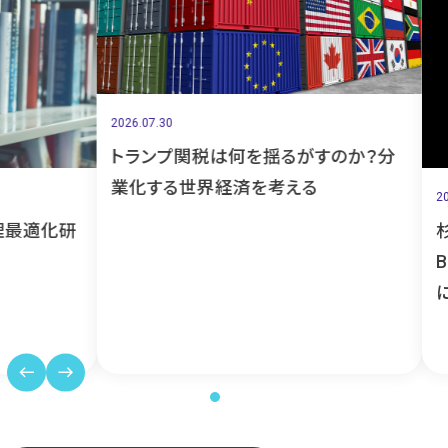
2026.07.30
トランプ関税は何を揺るがすのか？分
業化する世界経済を考える
2026.07
適化研
杉原
BLA
に｜M
west
east