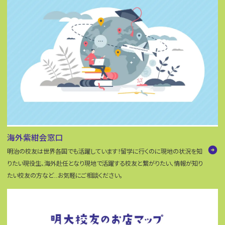
海外紫紺会窓口
arrow_circle_right
明治の校友は世界各国でも活躍しています！留学に行くのに現地の状況を知
りたい現役生、海外赴任となり現地で活躍する校友と繋がりたい、情報が知り
たい校友の方など…お気軽にご相談ください。