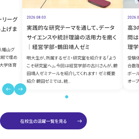
2026.08.03
2026.07
リーグ
実践的な研究テーマを通して、データ
高3
上げま
サイエンスや統計理論の活用力を磨く
問は
｜経営学部・鶴田靖人ゼミ
理学
幡⼭グ
紺で埋め
明大生が、所属するゼミ・研究室を紹介する「よう
受験体
⼤学体育
こそ研究室へ」。今回は経営学部の古川さんが、鶴
合数理
田靖人ゼミナールを紹介してくれます！ ゼミ概要
ボール
紹介 鶴田ゼミでは、統...
オープン
west
east
east
在校生の活躍一覧を見る