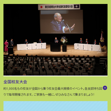
全国校友大会
arrow_circle_right
約1,000名もの校友が全国から集う校友会最大規模のイベント。各支部持ち回
りで毎年開催されます。 ご家族も一緒に、ぜひみなさんで集まりましょう！