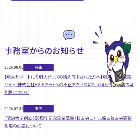
事務室からのお知らせ
2026.08.05
報告
【明大サポートにて明大グッズの購入等をされた方へ】明大グッズ販売
サイト（株式会社Eストアー）への不正アクセスに伴う個人情報漏洩の可
能性について
2026.07.31
案内
「明治大学創立150周年記念事業募金（校友会口）」に係る校友会顕彰
制度の創設について