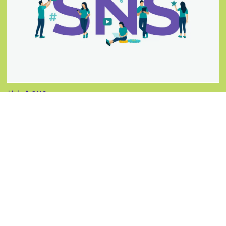
校友会SNS
arrow_circle_right
校友会活動や母校明治大学の差新情報など、校友に特化した様々な情報を発
信していきます。 ぜひ友だち登録・フォローをお願いいたします！