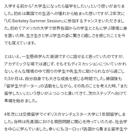
入学する前から「大学生になったら留学をしたい」という想いがありま
した。初めは異国での生活への憧れから始まった想いですが、2年次に
「UC Berkeley Summer Session」に参加するチャンスをいただきまし
た。初めてアメリカの大学で世界各国からの学生とともに学ぶ環境に身
を置いた時、生き生きと学ぶ学生の姿に驚きと嬉しさを感じたことを今
でも覚えています。
とはいえ、一生懸命学んだ英語ですぐに話せると思っていたのですが、
アカデミックな場では通じず、そもそもディスカッションについていかれ
ない。そんな環境の中で周りの学生や先生方に助けられながら過ごし
た3か月は、自分自身でも大きな成長を感じる時間でした。帰国後も
「留学生サポーター」の活動をしながら、その先のことを考えた時、「また
留学したい」という想いがふつふつと湧いてきて、次のステップへ向けて
準備を始めました。
4年次には交換留学でイギリスのマンチェスター大学に1年間留学しま
した。当時は先進国における貧困問題に関心を持っていたため、社会学
を中心に学んでいました。幸いにもヨーロッパ各国から集まる留学生や