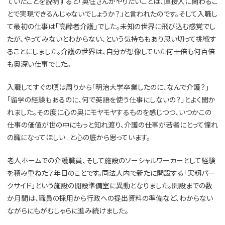
ていたことを説明すると「奥住さんがやりたいことは、直接人に関わるこ
とで実現できるんじゃないでしょうか？」と言われたのです。そして入職し
て最初の仕事は「高齢者介護」でした。未知の世界に飛び込む感覚でし
たが、やってみないとわからない、という気持ちもあり思い切って挑戦す
ることにしました。介護の世界は、自分が想像していた何十倍も何百倍
も奥深い仕事でした。
入職してすぐの頃は周りから「明治大学卒業したのに、なんで介護？」
「留学の経験もあるのに、何で英語を使う仕事にしないの？」とよく聞か
れました。その度に心の奥にモヤモヤするものを感じつつ、いつかこの
仕事の価値が世の中にもっと知れ渡り、介護の仕事が若者にとって憧れ
の職になってほしい…と心の底から思っています。
老人ホームでの介護職員、そして施設のソーシャルワーカーとして経験
を積み重ねた７年目のことです。同法人内で新たに開設する「実籾パー
クサイド」という施設の開設準備室に異動となりました。開設までの数
か月間は、職員の採用から行政への提出資料の準備など、わからない
ながらにもがむしゃらに進み続けました。