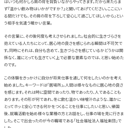
はいつも何かしら肩の荷を背負いながらやってきます。だから来たらま
ず『温かい飲み物はいかがですか？』と聞いてあげてください。ここにい
る間だけでも、その肩の荷を下ろして安心して過ごしてほしいから」とい
う相手を気遣う暖かい言葉。
その言葉に、その後何度も考えさせられました。社会的に生きづらさを
抱えている人たちにとって、居心地の良さを感じられる瞬間は不可欠で
す。同時にそれは、自分も含めて、生きづらさを感じているかどうかは関
係なく、誰にとっても生きていく上で必要な要素なのでは、と思い始めた
のです。
この体験をきっかけに自分が将来仕事を通して何をしたいのかを考え
始めました。キーワードは「居場所」。人間は様々なものに居心地の良さ
を感じます。それは時に空間であったり、物であったり、人であることも
あります。その形が何であれ、冬に飲む温かい味噌汁のような、誰かに
とってホッと安心できる何かをつくることを仕事にしたいと思い、帰国
後、就職活動を始め様々な業種の方とお話をし、仕事の場を見に行きま
した。そこで出会ったのが今の職場である「社会福祉法人福祉楽団」で