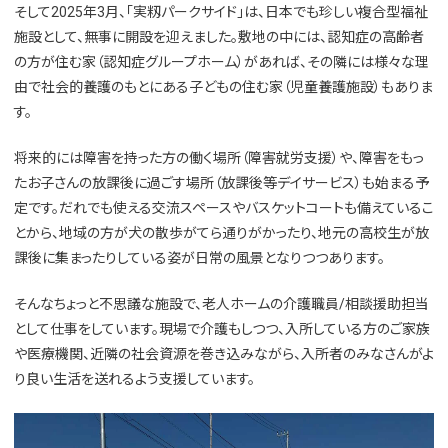
そして2025年3月、「実籾パークサイド」は、日本でも珍しい複合型福祉
施設として、無事に開設を迎えました。敷地の中には、認知症の高齢者
の方が住む家（認知症グループホーム）があれば、その隣には様々な理
由で社会的養護のもとにある子どもの住む家（児童養護施設）もありま
す。
将来的には障害を持った方の働く場所（障害就労支援）や、障害をもっ
たお子さんの放課後に過ごす場所（放課後等デイサービス）も始まる予
定です。だれでも使える交流スペースやバスケットコートも備えているこ
とから、地域の方が犬の散歩がてら通りがかったり、地元の高校生が放
課後に集まったりしている姿が日常の風景となりつつあります。
そんなちょっと不思議な施設で、老人ホームの介護職員/相談援助担当
として仕事をしています。現場で介護もしつつ、入所している方のご家族
や医療機関、近隣の社会資源を巻き込みながら、入所者のみなさんがよ
り良い生活を送れるよう支援しています。