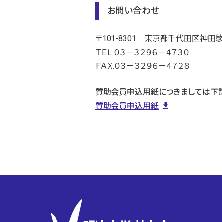
お問い合わせ
〒101-8301
東京都千代田区神田
ＴＥＬ.０３－３２９６－４７３０
ＦＡＸ.０３－３２９６－４７２８
賛助会員申込用紙につきましては下記
file_download
賛助会員申込用紙