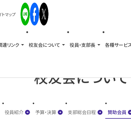
イトマップ
関連リンク
校友会について
役員・支部長
各種サービ
校友会について
arrow_circle_right
arrow_circle_right
arrow_circle_right
arrow_circ
役員紹介
予算・決算
支部総会日程
賛助会員