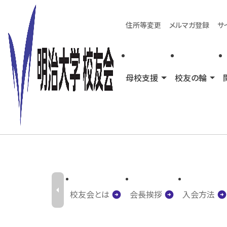
住所等変更
メルマガ登録
サ
HOME
＞
校友会について
＞
賛助会員
母校支援
校友の輪
arrow_left
arrow_circle_right
arrow_circle_right
arrow_circle_right
校友会とは
会長挨拶
入会方法