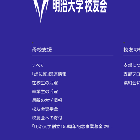
母校支援
校友の
すべて
支部に
「虎に翼」関連情報
支部ブ
在校生の活躍
紫紺会
卒業生の活躍
最新の大学情報
校友会奨学金
校友会への寄付
「明治大学創立150周年記念事業募金（校友会口）」に係る校友会顕彰制度の創設について