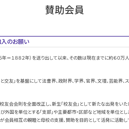
賛助会員
加入のお願い
５年＝１８８２年）を送り出して以来、その数は現在までに約６０万
と交友」を基盤にして法曹界、政財界、学界、官界、文壇、芸能界、
、校友会会則を全面改正し、新生「校友会」として新たな出発をい
び外国を単位とする「支部」や主要都市・区部など地域を単位とし
が会員相互の親睦と母校の支援、賛助を目的として活発に活動して