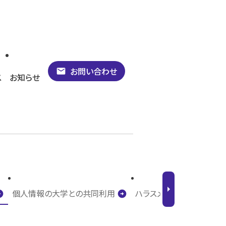
お問い合わせ
email
ス
お知らせ
arrow_right
le_right
arrow_circle_right
arrow_circle_right
個人情報の大学との共同利用
ハラスメント防止宣言